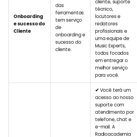
cliente, suporte
das
técnico,
ferramentas
Onboarding
locutores e
tem serviço
e sucesso do
redatores
de
Cliente
profissionais e
onboarding e
uma equipe de
sucesso do
Music Experts,
cliente.
todos focados
em entregar o
melhor serviço
para você.
✔
Você terá um
acesso ao nosso
suporte com
atendimento por
telefone, chat e
e-mail. A
Radioacademia