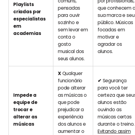
comuns,
por profissionais,
Playlists
pensadas
que conhecem 
criadas por
para ouvir
sua marca e seu
especialistas
sozinho e
público. Músicas
em
sem levar em
focadas em
academias
conta o
motivar e
gosto
agradar os
musical dos
alunos.
seus alunos.
X
Qualquer
funcionário
✔
Segurança
pode alterar
para você ter
Impede a
as músicas o
certeza que seu
equipe de
que pode
alunos estão
trocar e
prejudicar a
ouvindo as
alterar as
experiência
músicas certas
músicas
dos alunos e
durante o treino.
aumentar o
Evitando assim