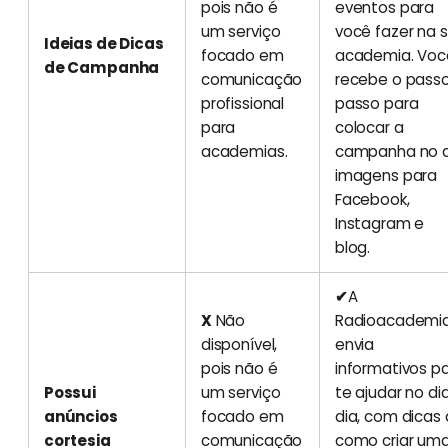
pois não é
eventos para
um serviço
você fazer na 
Ideias de Dicas
focado em
academia. Voc
de Campanha
comunicação
recebe o pass
profissional
passo para
para
colocar a
academias.
campanha no a
imagens para
Facebook,
Instagram e
blog.
✔
A
X
Não
Radioacademi
disponível,
envia
pois não é
informativos p
Possui
um serviço
te ajudar no di
anúncios
focado em
dia, com dicas
cortesia
comunicação
como criar um