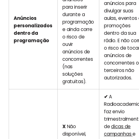
anúncios para
para inserir
divulgar suas
durante a
Anúncios
aulas, eventos 
programação
personalizados
promoções
e ainda corre
dentro da
dentro da sua
o risco de
programação
rádio. E não cor
ouvir
o risco de toca
anúncios de
anúncios de
concorrentes
concorrentes 
(nas
terceiros não
soluções
autorizados.
gratuitas).
✔
A
Radioacademi
faz envio
trimestralmen
X
Não
de
dicas de
disponível,
campanhas
e