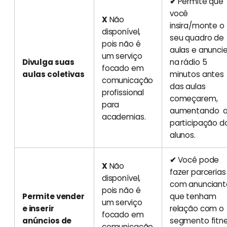
✔
Permite que
você
X
Não
insira/monte o
disponível,
seu quadro de
pois não é
aulas e anunci
um serviço
Divulga suas
na rádio 5
focado em
aulas coletivas
minutos antes
comunicação
das aulas
profissional
começarem,
para
aumentando 
academias.
participação d
alunos.
✔
Você pode
X
Não
fazer parcerias
disponível,
com anunciant
pois não é
Permite vender
que tenham
um serviço
e inserir
relação com o
focado em
anúncios de
segmento fitn
comunicação