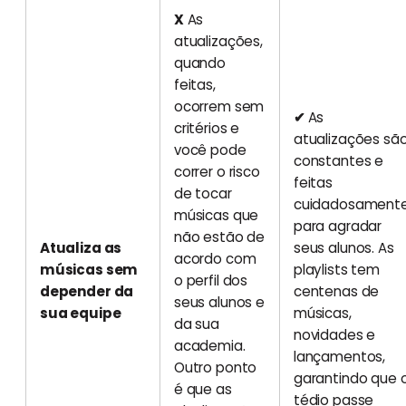
X
As
atualizações,
quando
feitas,
ocorrem sem
✔
As
critérios e
atualizações sã
você pode
constantes e
correr o risco
feitas
de tocar
cuidadosament
músicas que
para agradar
não estão de
Atualiza as
seus alunos. As
acordo com
músicas sem
playlists tem
o perfil dos
depender da
centenas de
seus alunos e
sua equipe
músicas,
da sua
novidades e
academia.
lançamentos,
Outro ponto
garantindo que 
é que as
tédio passe