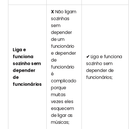
X
Não ligam
sozinhas
sem
depender
de um
funcionário
Liga e
e depender
funciona
✔
Liga e funciona
de
sozinho sem
sozinho sem
funcionário
depender
depender de
é
de
funcionários;
complicado
funcionários
porque
muitas
vezes eles
esquecem
de ligar as
músicas;