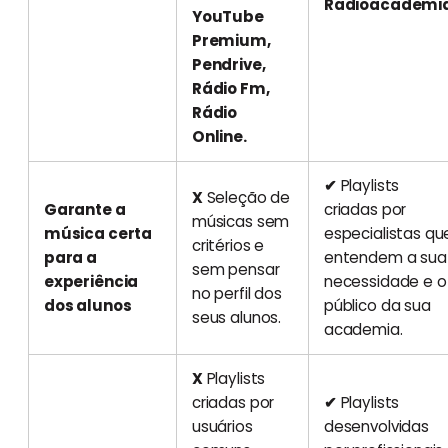
Radioacademi
YouTube
Premium,
Pendrive,
Rádio Fm,
Rádio
Online.
✔
Playlists
X
Seleção de
Garante a
criadas por
músicas sem
música certa
especialistas qu
critérios e
para a
entendem a sua
sem pensar
experiência
necessidade e o
no perfil dos
dos alunos
público da sua
seus alunos.
academia.
X
Playlists
criadas por
✔
Playlists
usuários
desenvolvidas