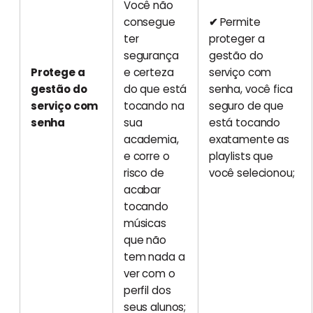
Você não
consegue
✔
Permite
ter
proteger a
segurança
gestão do
Protege a
e certeza
serviço com
gestão do
do que está
senha, você fica
serviço com
tocando na
seguro de que
senha
sua
está tocando
academia,
exatamente as
e corre o
playlists que
risco de
você selecionou;
acabar
tocando
músicas
que não
tem nada a
ver com o
perfil dos
seus alunos;