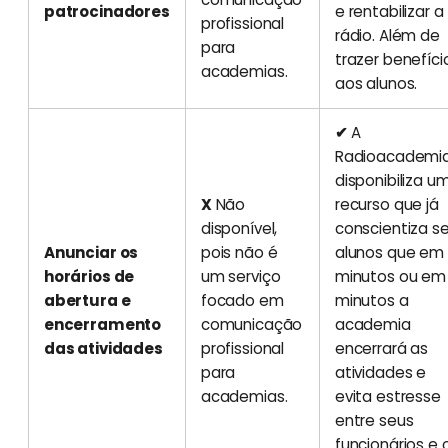
patrocinadores
e rentabilizar a
profissional
rádio. Além de
para
trazer benefíci
academias.
aos alunos.
✔
A
Radioacademi
disponibiliza u
X
Não
recurso que já
disponível,
conscientiza s
Anunciar os
pois não é
alunos que em
horários de
um serviço
minutos ou em
abertura e
focado em
minutos a
encerramento
comunicação
academia
das atividades
profissional
encerrará as
para
atividades e
academias.
evita estresse
entre seus
funcionários e 