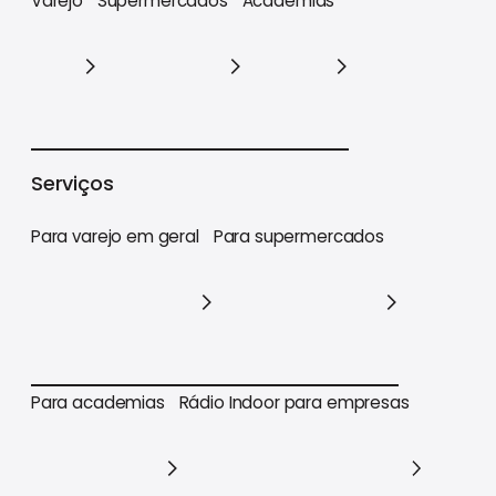
Varejo
Supermercados
Academias
Varejo
Supermercados
Academias
Serviços
Para varejo em geral
Para supermercados
Para varejo em geral
Para supermercados
Para academias
Rádio Indoor para empresas