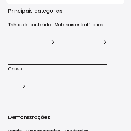
Principais categorias
Trilhas de conteúdo
Materiais estratégicos
Trilhas de conteúdo
Materiais estratégicos
Cases
Cases
Demonstrações