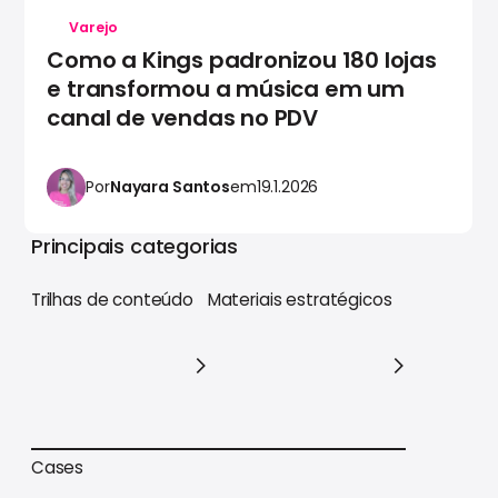
Varejo
Como a Kings padronizou 180 lojas
e transformou a música em um
canal de vendas no PDV
Por
Nayara Santos
em
19.1.2026
Principais categorias
Trilhas de conteúdo
Materiais estratégicos
Trilhas de conteúdo
Materiais estratégicos
Cases