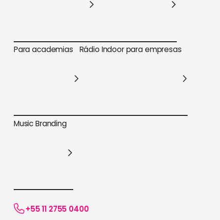
Para varejo em geral
Para supermercados
Para academias
Rádio Indoor para empresas
Para academias
Rádio Indoor para empresas
Music Branding
Music Branding
+55 11 2755 0400