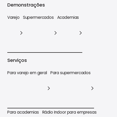
Demonstrações
Varejo
Supermercados
Academias
Varejo
Supermercados
Academias
Serviços
Para varejo em geral
Para supermercados
Para varejo em geral
Para supermercados
Para academias
Rádio Indoor para empresas