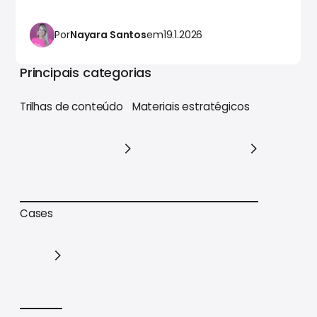
Por
Nayara Santos
em
19.1.2026
Principais categorias
Trilhas de conteúdo
Materiais estratégicos
Trilhas de conteúdo
Materiais estratégicos
Cases
Cases