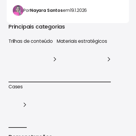
Por
Nayara Santos
em
19.1.2026
Principais categorias
Trilhas de conteúdo
Materiais estratégicos
Trilhas de conteúdo
Materiais estratégicos
Cases
Cases