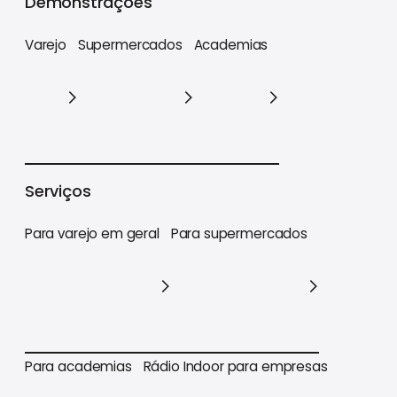
Demonstrações
Varejo
Supermercados
Academias
Varejo
Supermercados
Academias
Serviços
Para varejo em geral
Para supermercados
Para varejo em geral
Para supermercados
Para academias
Rádio Indoor para empresas