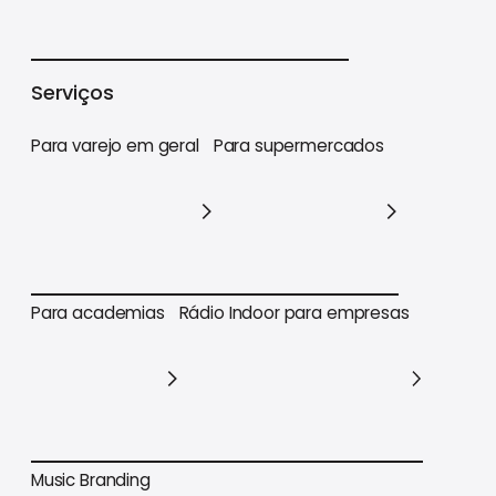
Varejo
Supermercados
Academias
Serviços
Para varejo em geral
Para supermercados
Para varejo em geral
Para supermercados
Para academias
Rádio Indoor para empresas
Para academias
Rádio Indoor para empresas
Music Branding