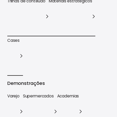
Trilhas de conteúdo
Materiais estratégicos
Trilhas de conteúdo
Materiais estratégicos
Cases
Cases
Demonstrações
Varejo
Supermercados
Academias